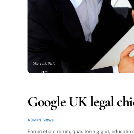
SEPTEMBER
22
2016
Google UK legal chie
News
ADMIN
Earum etiam rerum, quas terra gignit, educatio 