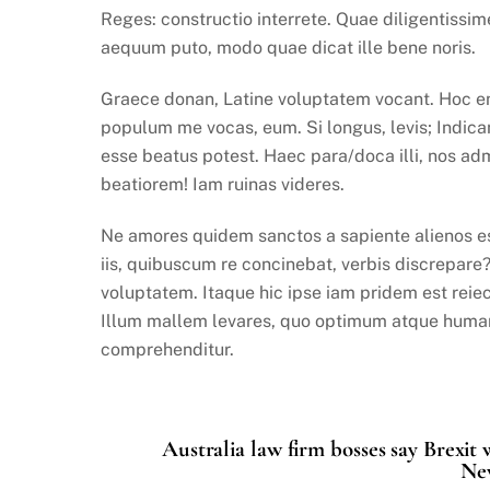
Reges: constructio interrete. Quae diligentissi
aequum puto, modo quae dicat ille bene noris.
Graece donan, Latine voluptatem vocant. Hoc eni
populum me vocas, eum. Si longus, levis; Indicant
esse beatus potest. Haec para/doca illi, nos ad
beatiorem! Iam ruinas videres.
Ne amores quidem sanctos a sapiente alienos es
iis, quibuscum re concinebat, verbis discrepare
voluptatem. Itaque hic ipse iam pridem est reiect
Illum mallem levares, quo optimum atque humani
comprehenditur.
Australia law firm bosses say Brexit w
New