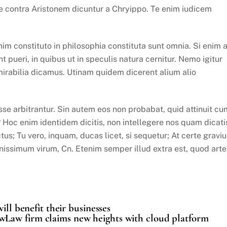
me contra Aristonem dicuntur a Chryippo. Te enim iudicem
m constituto in philosophia constituta sunt omnia. Si enim 
 pueri, in quibus ut in speculis natura cernitur. Nemo igitur
mirabilia dicamus. Utinam quidem dicerent alium alio
se arbitrantur. Sin autem eos non probabat, quid attinuit cu
? Hoc enim identidem dicitis, non intellegere nos quam dicati
us; Tu vero, inquam, ducas licet, si sequetur; At certe graviu
ssimum virum, Cn. Etenim semper illud extra est, quod arte
ill benefit their businesses
Law firm claims new heights with cloud platform