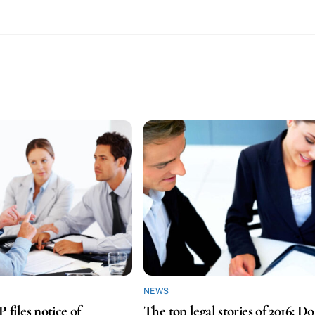
NEWS
iles notice of
The top legal stories of 2016: Do