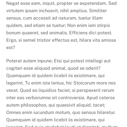
Negat esse eam, inquit, propter se expetendam. Sed
virtutem ipsam inchoavit, nihil amplius. Similiter
sensus, cum accessit ad naturam, tuetur illam
quidem, sed etiam se tuetur; Non enim iam stirpis
bonum quaeret, sed animalis. Efficiens dici potest.
Ergo, si semel tristior effectus est, hilara vita amissa
est?
Poterat autem inpune; Etsi qui potest intellegi aut
cogitari esse aliquod animal, quod se oderit?
Quamquam id quidem licebit iis existimare, qui
legerint. Tu enim ista lenius, hic Stoicorum more nos
vexat. Quod eo liquidius faciet, si perspexerit rerum
inter eas verborumne sit controversia. Apud ceteros
autem philosophos, qui quaesivit aliquid, tacet;
Omnes enim iucundum motum, quo sensus hilaretur.
Quamquam id quidem licebit iis existimare, qui