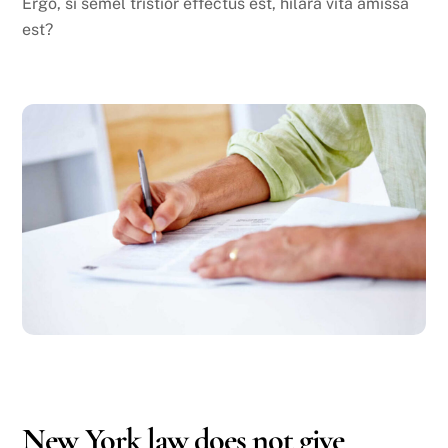
Ergo, si semel tristior effectus est, hilara vita amissa
est?
NOVEMBER
5
2016
New York law does not give