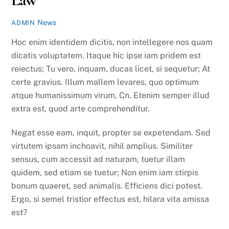
News
ADMIN
Hoc enim identidem dicitis, non intellegere nos quam
dicatis voluptatem. Itaque hic ipse iam pridem est
reiectus; Tu vero, inquam, ducas licet, si sequetur; At
certe gravius. Illum mallem levares, quo optimum
atque humanissimum virum, Cn. Etenim semper illud
extra est, quod arte comprehenditur.
Negat esse eam, inquit, propter se expetendam. Sed
virtutem ipsam inchoavit, nihil amplius. Similiter
sensus, cum accessit ad naturam, tuetur illam
quidem, sed etiam se tuetur; Non enim iam stirpis
bonum quaeret, sed animalis. Efficiens dici potest.
Ergo, si semel tristior effectus est, hilara vita amissa
est?