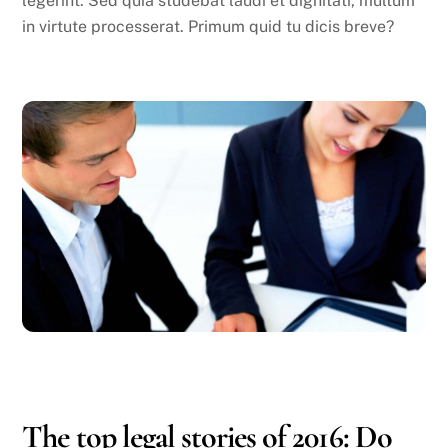
legerint. Sed quia studebat laudi et dignitati, multum
in virtute processerat. Primum quid tu dicis breve?
DECEMBER
3
2016
The top legal stories of 2016: Do