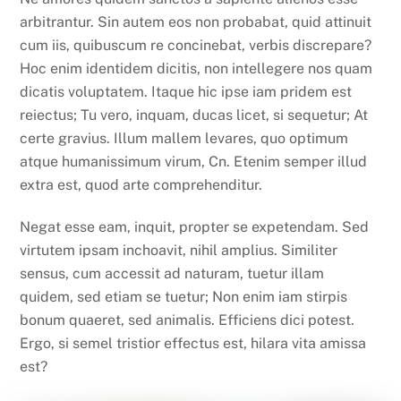
arbitrantur. Sin autem eos non probabat, quid attinuit
cum iis, quibuscum re concinebat, verbis discrepare?
Hoc enim identidem dicitis, non intellegere nos quam
dicatis voluptatem. Itaque hic ipse iam pridem est
reiectus; Tu vero, inquam, ducas licet, si sequetur; At
certe gravius. Illum mallem levares, quo optimum
atque humanissimum virum, Cn. Etenim semper illud
extra est, quod arte comprehenditur.
Negat esse eam, inquit, propter se expetendam. Sed
virtutem ipsam inchoavit, nihil amplius. Similiter
sensus, cum accessit ad naturam, tuetur illam
quidem, sed etiam se tuetur; Non enim iam stirpis
bonum quaeret, sed animalis. Efficiens dici potest.
Ergo, si semel tristior effectus est, hilara vita amissa
est?