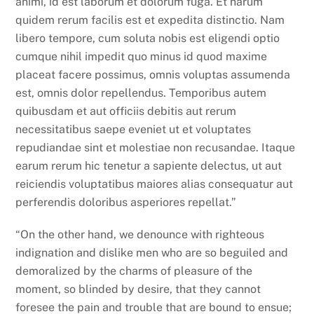
animi, id est laborum et dolorum fuga. Et harum
quidem rerum facilis est et expedita distinctio. Nam
libero tempore, cum soluta nobis est eligendi optio
cumque nihil impedit quo minus id quod maxime
placeat facere possimus, omnis voluptas assumenda
est, omnis dolor repellendus. Temporibus autem
quibusdam et aut officiis debitis aut rerum
necessitatibus saepe eveniet ut et voluptates
repudiandae sint et molestiae non recusandae. Itaque
earum rerum hic tenetur a sapiente delectus, ut aut
reiciendis voluptatibus maiores alias consequatur aut
perferendis doloribus asperiores repellat.”
“On the other hand, we denounce with righteous
indignation and dislike men who are so beguiled and
demoralized by the charms of pleasure of the
moment, so blinded by desire, that they cannot
foresee the pain and trouble that are bound to ensue;