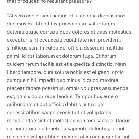
that produces no resultant pleasure?”
“At vero eos et accusamus et iusto odio dignissimos
ducimus qui blanditiis praesentium voluptatum
deleniti atque corrupti quos dolores et quas molestias
excepturi sint occaecati cupiditate non provident,
similique sunt in culpa qui officia deserunt mollitia
animi, id est laborum et dolorum fuga. Et harum
quidem rerum facilis est et expedita distinctio. Nam
libero tempore, cum soluta nobis est eligendi optio
cumque nihil impedit quo minus id quod maxime
placeat facere possimus, omnis voluptas assumenda
est, omnis dolor repellendus. Temporibus autem
quibusdam et aut officiis debitis aut rerum
necessitatibus saepe eveniet ut et voluptates
repudiandae sint et molestiae non recusandae. Itaque
earum rerum hic tenetur a sapiente delectus, ut aut
reiciendis voluptatibus maiores alias consequatur aut