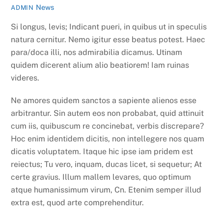
News
ADMIN
Si longus, levis; Indicant pueri, in quibus ut in speculis
natura cernitur. Nemo igitur esse beatus potest. Haec
para/doca illi, nos admirabilia dicamus. Utinam
quidem dicerent alium alio beatiorem! Iam ruinas
videres.
Ne amores quidem sanctos a sapiente alienos esse
arbitrantur. Sin autem eos non probabat, quid attinuit
cum iis, quibuscum re concinebat, verbis discrepare?
Hoc enim identidem dicitis, non intellegere nos quam
dicatis voluptatem. Itaque hic ipse iam pridem est
reiectus; Tu vero, inquam, ducas licet, si sequetur; At
certe gravius. Illum mallem levares, quo optimum
atque humanissimum virum, Cn. Etenim semper illud
extra est, quod arte comprehenditur.