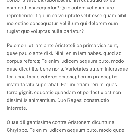
commodi consequatur? Quis autem vel eum iure
reprehenderit qui in ea voluptate velit esse quam nihil
molestiae consequatur, vel illum qui dolorem eum
fugiat quo voluptas nulla pariatur?
Polemoni et iam ante Aristoteli ea prima visa sunt,
quae paulo ante dixi. Nihil enim iam habes, quod ad
corpus referas; Te enim iudicem aequum puto, modo
quae dicat ille bene noris. Varietates autem iniurasque
fortunae facile veteres philosophorum praeceptis
instituta vita superabat. Earum etiam rerum, quas
terra gignit, educatio quaedam et perfectio est non
dissimilis animantium. Duo Reges: constructio
interrete.
Quae diligentissime contra Aristonem dicuntur a
Chryippo. Te enim iudicem aequum puto, modo quae