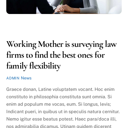
NOVEMBER
20
2016
Working Mother is surveying law
firms to find the best ones for
family flexibility
News
ADMIN
Graece donan, Latine voluptatem vocant. Hoc enim
constituto in philosophia constituta sunt omnia. Si
enim ad populum me vocas, eum. Si longus, levis;
Indicant pueri, in quibus ut in speculis natura cernitur.
Nemo igitur esse beatus potest. Haec para/doca illi,
nos admirabilia dicamus. Utinam quidem dicerent