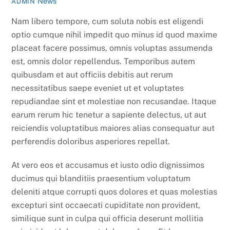
News
ADMIN
Nam libero tempore, cum soluta nobis est eligendi
optio cumque nihil impedit quo minus id quod maxime
placeat facere possimus, omnis voluptas assumenda
est, omnis dolor repellendus. Temporibus autem
quibusdam et aut officiis debitis aut rerum
necessitatibus saepe eveniet ut et voluptates
repudiandae sint et molestiae non recusandae. Itaque
earum rerum hic tenetur a sapiente delectus, ut aut
reiciendis voluptatibus maiores alias consequatur aut
perferendis doloribus asperiores repellat.
At vero eos et accusamus et iusto odio dignissimos
ducimus qui blanditiis praesentium voluptatum
deleniti atque corrupti quos dolores et quas molestias
excepturi sint occaecati cupiditate non provident,
similique sunt in culpa qui officia deserunt mollitia