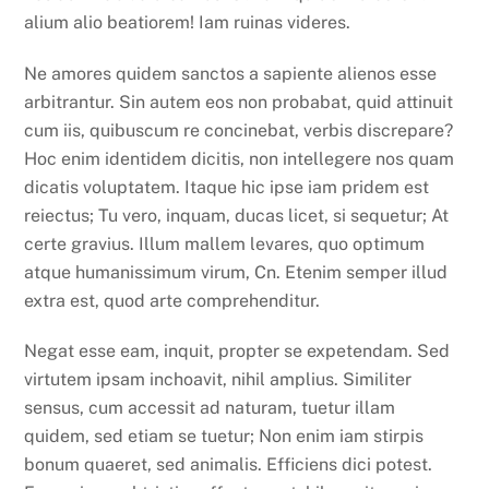
alium alio beatiorem! Iam ruinas videres.
Ne amores quidem sanctos a sapiente alienos esse
arbitrantur. Sin autem eos non probabat, quid attinuit
cum iis, quibuscum re concinebat, verbis discrepare?
Hoc enim identidem dicitis, non intellegere nos quam
dicatis voluptatem. Itaque hic ipse iam pridem est
reiectus; Tu vero, inquam, ducas licet, si sequetur; At
certe gravius. Illum mallem levares, quo optimum
atque humanissimum virum, Cn. Etenim semper illud
extra est, quod arte comprehenditur.
Negat esse eam, inquit, propter se expetendam. Sed
virtutem ipsam inchoavit, nihil amplius. Similiter
sensus, cum accessit ad naturam, tuetur illam
quidem, sed etiam se tuetur; Non enim iam stirpis
bonum quaeret, sed animalis. Efficiens dici potest.