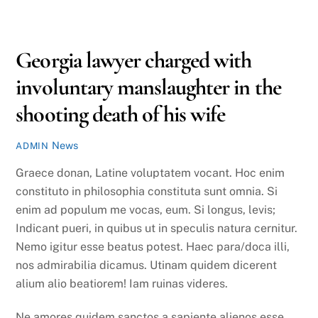
OCTOBER
4
2016
Georgia lawyer charged with
involuntary manslaughter in the
shooting death of his wife
News
ADMIN
Graece donan, Latine voluptatem vocant. Hoc enim
constituto in philosophia constituta sunt omnia. Si
enim ad populum me vocas, eum. Si longus, levis;
Indicant pueri, in quibus ut in speculis natura cernitur.
Nemo igitur esse beatus potest. Haec para/doca illi,
nos admirabilia dicamus. Utinam quidem dicerent
alium alio beatiorem! Iam ruinas videres.
Ne amores quidem sanctos a sapiente alienos esse