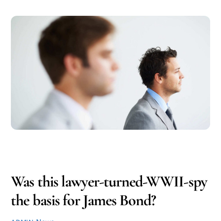
OCTOBER
9
2016
Was this lawyer-turned-WWII-spy
the basis for James Bond?