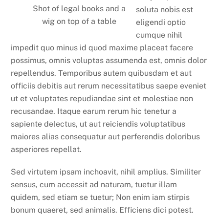
Shot of legal books and a
soluta nobis est
wig on top of a table
eligendi optio
cumque nihil
impedit quo minus id quod maxime placeat facere
possimus, omnis voluptas assumenda est, omnis dolor
repellendus. Temporibus autem quibusdam et aut
officiis debitis aut rerum necessitatibus saepe eveniet
ut et voluptates repudiandae sint et molestiae non
recusandae. Itaque earum rerum hic tenetur a
sapiente delectus, ut aut reiciendis voluptatibus
maiores alias consequatur aut perferendis doloribus
asperiores repellat.
Sed virtutem ipsam inchoavit, nihil amplius. Similiter
sensus, cum accessit ad naturam, tuetur illam
quidem, sed etiam se tuetur; Non enim iam stirpis
bonum quaeret, sed animalis. Efficiens dici potest.